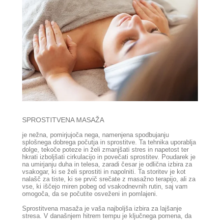
SPROSTITVENA
MASAŽA
je nežna, pomirjujoča nega, namenjena spodbujanju
splošnega dobrega počutja in sprostitve. Ta tehnika uporablja
dolge, tekoče poteze in želi zmanjšati stres in napetost ter
hkrati izboljšati cirkulacijo in povečati sprostitev. Poudarek je
na umirjanju duha in telesa, zaradi česar je odlična izbira za
vsakogar, ki se želi sp
rostiti in napolniti. Ta storitev je kot
nalašč za tiste, ki se prvič srečate z masažno terapijo, ali za
vse, ki iščejo miren pobeg od vsakodnevnih rutin, saj vam
omogoča, da se počutite osveženi in pomlajeni.
Sprostitvena masaža je vaša najboljša izbira za lajšanje
stresa. V današnjem hitrem tempu je ključnega pomena, da