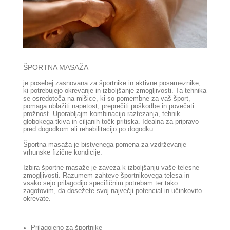
ŠPORTNA MASAŽA
je posebej zasnovana za športnike in aktivne posameznike,
ki potrebujejo okrevanje in izboljšanje zmogljivosti. Ta tehnika
se osredotoča na mišice, ki so pomembne za vaš šport,
pomaga ublažiti napetost, preprečiti poškodbe in povečati
prožnost. Uporabljajm kombinacijo raztezanja, tehnik
globokega tkiva in ciljanih točk pritiska. Idealna za pripravo
pred dogodkom ali rehabilitacijo po dogodku.
Športna masaža je bistvenega pomena za vzdrževanje
vrhunske fizične kondicije.
Izbira športne masaže je zaveza k izboljšanju vaše telesne
zmogljivosti. Razumem zahteve športnikovega telesa in
vsako sejo prilagodijo specifičnim potrebam ter tako
zagotovim, da dosežete svoj največji potencial in učinkovito
okrevate.
Prilagojeno za športnike