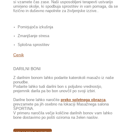
si vzamete čas zase. Naši usposobljeni terapevti ustvarijo
umirjeno okolje, ki spodbuja sprostitev in vam pomaga, da se
fizično in duševno napolnite za življenjske izzive.
.
Pomirjujoča izkušnja
Zmanjšanje stresa
Splošna sprostitev
Cenik
DARILNI BONI
Z darilnim bonom lahko podarite katerokoli masažo iz naše
ponudbe.
Podarite lahko tudi darilni bon s poljubno vrednostjo,
prejemnik darila pa bo bon unovčil po svoji izbiri.
Darilne bone lahko naročite
preko spletnega obrazca
,
prevzamete pa jih osebno na lokaciji Masažnega salona
ŠPORTINA.
V primeru naročila večje količine darilnih bonov vam lahko
bone dostavimo po pošti oziroma na želen naslov.