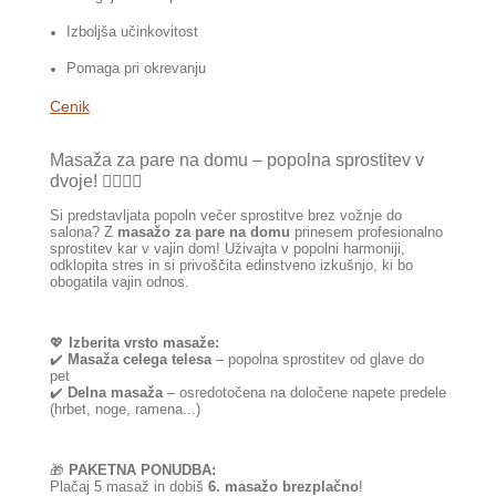
Izboljša učinkovitost
Pomaga pri okrevanju
Cenik
Masaža za pare na domu – popolna sprostitev v
dvoje! 💆‍♀️💆‍♂️
Si predstavljata popoln večer sprostitve brez vožnje do
salona? Z
masažo za pare na domu
prinesem profesionalno
sprostitev kar v vajin dom! Uživajta v popolni harmoniji,
odklopita stres in si privoščita edinstveno izkušnjo, ki bo
obogatila vajin odnos.
💖
Izberita vrsto masaže:
✔️
Masaža celega telesa
– popolna sprostitev od glave do
pet
✔️
Delna masaža
– osredotočena na določene napete predele
(hrbet, noge, ramena...)
🎁
PAKETNA PONUDBA:
Plačaj 5 masaž in dobiš
6. masažo brezplačno
!