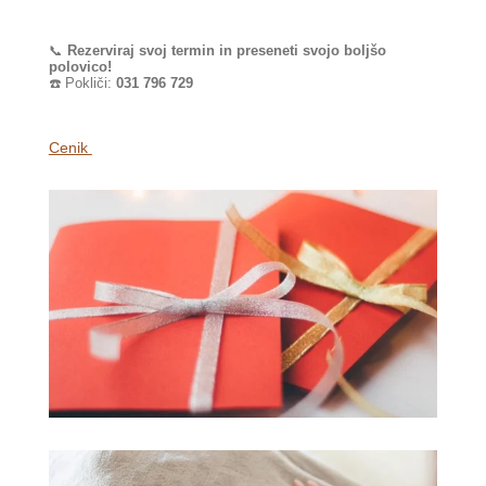
📞
Rezerviraj svoj termin in preseneti svojo boljšo
polovico!
☎️ Pokliči:
031 796 729
Cenik